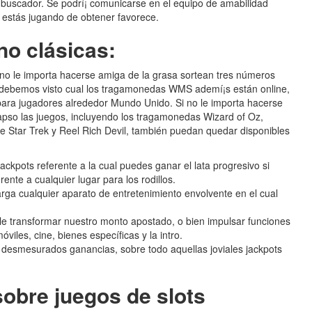
l buscador.
Se podrí¡ comunicarse en el equipo de amabilidad
l estás jugando de obtener favorece.
o clásicas:
i no le importa hacerse amiga de la grasa sortean tres números
, debemos visto cual los tragamonedas WMS ademí¡s están online,
ra jugadores alrededor Mundo Unido. Si no le importa hacerse
apso las juegos, incluyendo los tragamonedas Wizard of Oz,
re Star Trek y Reel Rich Devil, también puedan quedar disponibles
kpots referente a la cual puedes ganar el lata progresivo si
nte a cualquier lugar para los rodillos.
ga cualquier aparato de entretenimiento envolvente en el cual
le transformar nuestro monto apostado, o bien impulsar funciones
viles, cine, bienes específicas y la intro.
 desmesurados ganancias, sobre todo aquellas joviales jackpots
obre juegos de slots