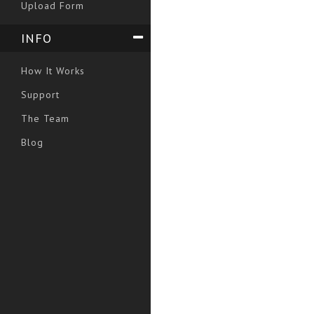
Upload Form
INFO
How It Works
Support
The Team
Blog