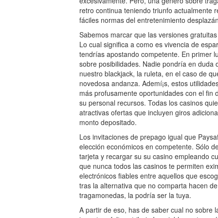
excesivamente. Pero, una genero sobre traga
retro continua teniendo triunfo actualmente 
fáciles normas del entretenimiento desplazá
Sabemos marcar que las versiones gratuitas r
Lo cual significa a como es vivencia de espa
tendrías apostando competente. En primer luga
sobre posibilidades. Nadie pondrí­a en duda
nuestro blackjack, la ruleta, en el caso de q
novedosa andanza. Ademí¡s, estos utilidades
más profusamente oportunidades con el fin 
su personal recursos. Todas los casinos quie
atractivas ofertas que incluyen giros adicio
monto depositado.
Los invitaciones de prepago igual que Pays
elección económicos en competente. Sólo d
tarjeta y recargar su su casino empleando cu
que nunca todos las casinos te permiten exi
electrónicos fiables entre aquellos que esc
tras la alternativa que no comparta hacen de 
tragamonedas, la podría ser la tuya.
A partir de eso, has de saber cual no sobre 