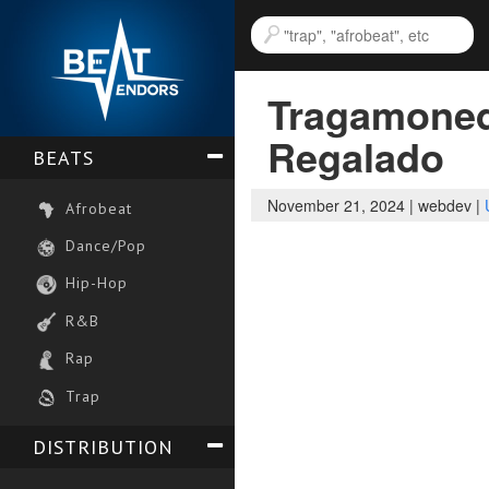
Tragamoneda
Regalado
BEATS
November 21, 2024 |
webdev |
Afrobeat
Dance/Pop
Hip-Hop
R&B
Rap
Trap
DISTRIBUTION