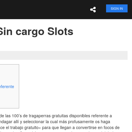
SIGN IN
in cargo Slots
eferente
 de las 100’s de tragaperras gratuitas disponibles referente a
ndagar allí y seleccionar la cual más profusamente os haga
 el trabajo gratuito» para que llegan a convertirse en focos de