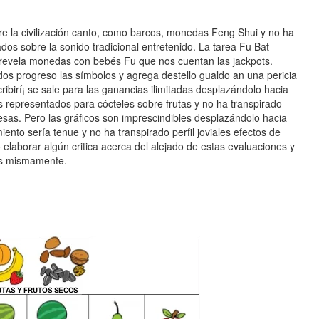
e la civilización canto, como barcos, monedas Feng Shui y no ha
os sobre la sonido tradicional entretenido. La tarea Fu Bat
y revela monedas con bebés Fu que nos cuentan las jackpots.
dos progreso las símbolos y agrega destello gualdo an una pericia
birí¡ se sale para las ganancias ilimitadas desplazándolo hacia
 representados para cócteles sobre frutas y no ha transpirado
esas. Pero las gráficos son imprescindibles desplazándolo hacia
ento serí­a tenue y no ha transpirado perfil joviales efectos de
o elaborar algún critica acerca del alejado de estas evaluaciones y
es mismamente.