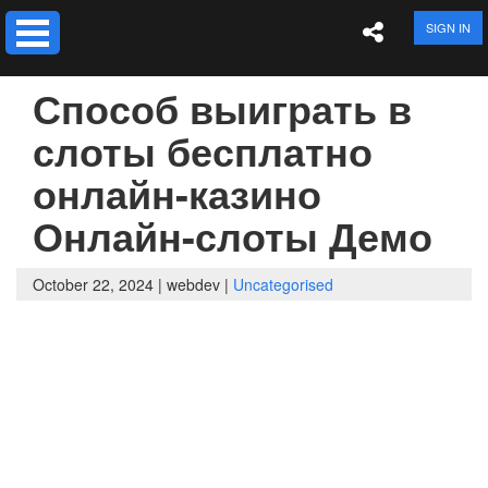
SIGN IN
Способ выиграть в
слоты бесплатно
онлайн-казино
Онлайн-слоты Демо
October 22, 2024 |
webdev |
Uncategorised