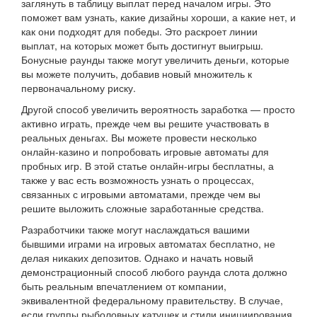
заглянуть в таблицу выплат перед началом игры. Это
поможет вам узнать, какие дизайны хороши, а какие нет, и
как они подходят для победы. Это раскроет линии
выплат, на которых может быть достигнут выигрыш.
Бонусные раунды также могут увеличить деньги, которые
вы можете получить, добавив новый множитель к
первоначальному риску.
Другой способ увеличить вероятность заработка — просто
активно играть, прежде чем вы решите участвовать в
реальных деньгах. Вы можете провести несколько
онлайн-казино и попробовать игровые автоматы для
пробных игр. В этой статье онлайн-игры бесплатны, а
также у вас есть возможность узнать о процессах,
связанных с игровыми автоматами, прежде чем вы
решите выложить сложные заработанные средства.
Разработчики также могут наслаждаться вашими
бывшими играми на игровых автоматах бесплатно, не
делая никаких депозитов. Однако и начать новый
демонстрационный способ любого раунда слота должно
быть реальным впечатлением от компании,
эквивалентной федеральному правительству. В случае,
если группы рыболовных катушек и стили инициирования