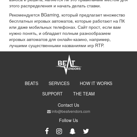
этого распределения и начать делать ставки.
Рекомендуется BGaming, который предлагает множество
бесплатных игровых автоматов, которые работают на ПК
или даже мобильных телефонах. Сайт прост, если вам
нужно понять, и обладает полным разнообразием
игровых автоматов для онлайн-казино, например,
лучшими существенными названиями игр RTP.
BEATS
SERVICES
HOW IT WORKS
SUPPORT
THE TEAM
Contact Us
info@beatvendors.com
Follow Us