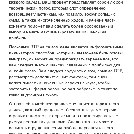
каждого раунда. Ваш процент представляет собой любой
теоретический поток, который слот определенно
возвращает участникам, как правило, вокруг больших
сумм, а также многочисленных ходов. Изучение части
контента поможет вам сделать более обоснованный
выбор и начать максимизировать ваши шансы на
прибыль.
Поскольку RTP на самом деле является информативным
индикатором способов, которыми вы можете быть готовы
выиграть, он может не предупреждать заранее все, что
вам следует знать о шансах, связанных с прибылью для
онлайн-слота. Вам следует подумать о том, помимо RTP,
рассмотреть дополнительные факторы, такие как
волатильность и начальные аспекты в круге, чтобы
заставить информированное разнообразие, а также то,
какие видеоигры изучать.
Отправной точкой всегда является поиск авторитетного
движка, который предлагает бесплатные демо-версии
игровых автоматов, которые можно протестировать, не
рискуя реальными деньгами. Сделав это, вы можете
испытать игру до внесения любого первоначального
взноса и решить, является ли это правильным местом для