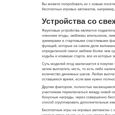
Вы можете попробовать их с новым посети
бесплатных игровых автоматов, например,
Устройства со св
Фруктовые устройства являются подкатего
членские ягоды, эмблемы апельсинов, ли
зуммерами и стартовыми счастливыми фан
функций, которые на самом деле взломаны
определенной смеси эмблем более чем од
ходьбы и клавиши старта, все из которых
Суть моделей ягод заключается в покупке
затем выплатить честь, то есть либо нали
количество денежных шагов. Любая выпла
оставшееся время, если вам нужно полно
Другим фактором, полностью касающимся 10
участникам переключаться между новой сет
бонусные награды, через совершенно бесп
способ сгруппировать дополнительные из
Бесплатные игры на игровых автоматах с
удовольствие от игр на рынке ставок без