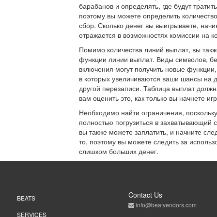
барабанов и определять, где будут тратит
поэтому вы можете определить количество,
сбор. Сколько денег вы выигрываете, начин
отражается в возможностях комиссии на 
Помимо количества линий выплат, вы так
функции линии выплат. Виды символов, бе
включения могут получить новые функции,
в которых увеличиваются ваши шансы на д
другой перезаписи. Таблица выплат должна
вам оценить это, как только вы начнете и
Необходимо найти ограничения, поскольку 
полностью погрузиться в захватывающий сф
вы также можете заплатить, и начните сле
то, поэтому вы можете следить за использ
слишком больших денег.
Contact Us
BEATS
info@beatvendors.com
SERVICES