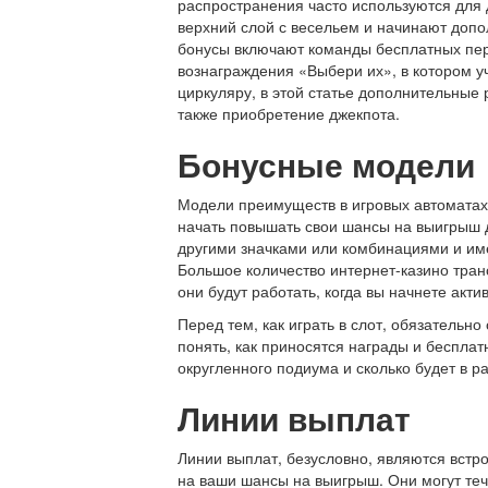
распространения часто используются для
верхний слой с весельем и начинают доп
бонусы включают команды бесплатных пер
вознаграждения «Выбери их», в котором у
циркуляру, в этой статье дополнительные 
также приобретение джекпота.
Бонусные модели
Модели преимуществ в игровых автоматах
начать повышать свои шансы на выигрыш 
другими значками или комбинациями и им
Большое количество интернет-казино тран
они будут работать, когда вы начнете актив
Перед тем, как играть в слот, обязательно
понять, как приносятся награды и бесплат
округленного подиума и сколько будет в р
Линии выплат
Линии выплат, безусловно, являются встр
на ваши шансы на выигрыш. Они могут течь