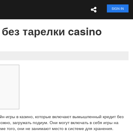
SIGN IN
без тарелки casino
йн-игры в казино, которые включают вымышленный кредит без
ожно, загружать подиум. Они могут включать в себя игры на
оме того, они не занимают место в системе для хранения.