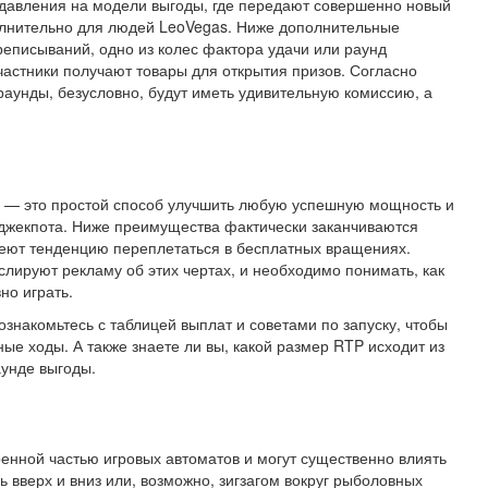
 давления на модели выгоды, где передают совершенно новый
олнительно для людей LeoVegas. Ниже дополнительные
еписываний, одно из колес фактора удачи или раунд
частники получают товары для открытия призов. Согласно
раунды, безусловно, будут иметь удивительную комиссию, а
 — это простой способ улучшить любую успешную мощность и
джекпота. Ниже преимущества фактически заканчиваются
еют тенденцию переплетаться в бесплатных вращениях.
слируют рекламу об этих чертах, и необходимо понимать, как
но играть.
 ознакомьтесь с таблицей выплат и советами по запуску, чтобы
ные ходы. А также знаете ли вы, какой размер RTP исходит из
аунде выгоды.
оенной частью игровых автоматов и могут существенно влиять
 вверх и вниз или, возможно, зигзагом вокруг рыболовных