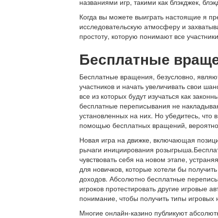
названиями игр, такими как блэкджек, блэк
Когда вы можете выиграть настоящие я п
исследовательскую атмосферу и захватыв
простоту, которую понимают все участники
Бесплатные вращ
Бесплатные вращения, безусловно, являю
участников и начать увеличивать свои шан
все из которых будут изучаться как закон
бесплатные переписывания не накладываю
установленных на них. Но убедитесь, что 
помощью бесплатных вращений, вероятно,
Новая игра на движке, включающая позиц
рычаги инициирования розыгрыша.Бесплат
чувствовать себя на новом этапе, устраня
для новичков, которые хотели бы получить
доходов. Абсолютно бесплатные переписы
игроков протестировать другие игровые ав
понимание, чтобы получить типы игровых н
Многие онлайн-казино публикуют абсолю