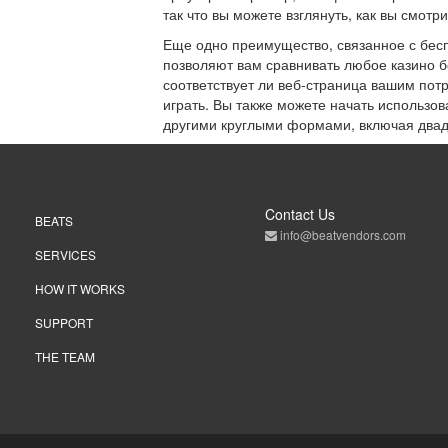
так что вы можете взглянуть, как вы смотр
Еще одно преимущество, связанное с бесп
позволяют вам сравнивать любое казино б
соответствует ли веб-страница вашим потр
играть. Вы также можете начать использов
другими круглыми формами, включая двадц
Contact Us
BEATS
info@beatvendors.com
SERVICES
HOW IT WORKS
SUPPORT
THE TEAM