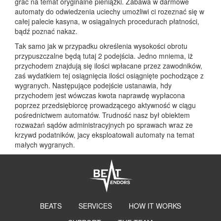
grać na temat oryginalne pieniążki. Zabawa w darmowe
automaty do odwiedzenia uciechy umożliwi ci rozeznać się w
całej palecie kasyna, w osiągalnych procedurach płatności,
bądź poznać nakaz.
Tak samo jak w przypadku określenia wysokości obrotu
przypuszczalne będą tutaj 2 podejścia. Jedno mniema, iż
przychodem znajdują się ilości wpłacane przez zawodników,
zaś wydatkiem tej osiągnięcia ilości osiągnięte pochodzące z
wygranych. Następujące podejście ustanawia, hdy
przychodem jest wówczas kwota naprawdę wypłacona
poprzez przedsiębiorcę prowadzącego aktywność w ciągu
pośrednictwem automatów. Trudność nasz był obiektem
rozważań sądów administracyjnych po sprawach wraz ze
krzywd podatników, jacy eksploatowali automaty na temat
małych wygranych.
BEATS
SERVICES
HOW IT WORKS