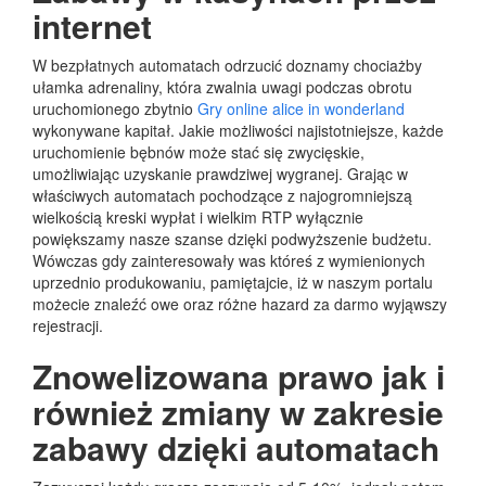
internet
W bezpłatnych automatach odrzucić doznamy chociażby
ułamka adrenaliny, która zwalnia uwagi podczas obrotu
uruchomionego zbytnio
Gry online alice in wonderland
wykonywane kapitał. Jakie możliwości najistotniejsze, każde
uruchomienie bębnów może stać się zwycięskie,
umożliwiając uzyskanie prawdziwej wygranej. Grając w
właściwych automatach pochodzące z najogromniejszą
wielkością kreski wypłat i wielkim RTP wyłącznie
powiększamy nasze szanse dzięki podwyższenie budżetu.
Wówczas gdy zainteresowały was któreś z wymienionych
uprzednio produkowaniu, pamiętajcie, iż w naszym portalu
możecie znaleźć owe oraz różne hazard za darmo wyjąwszy
rejestracji.
Znowelizowana prawo jak i
również zmiany w zakresie
zabawy dzięki automatach