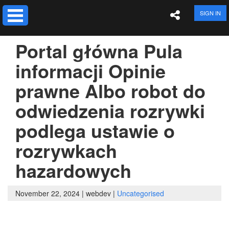
SIGN IN
Portal główna Pula
informacji Opinie
prawne Albo robot do
odwiedzenia rozrywki
podlega ustawie o
rozrywkach
hazardowych
November 22, 2024 |
webdev |
Uncategorised