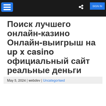
SIGN IN
Поиск лучшего
онлайн-казино
Онлайн-выигрыш на
up x casino
официальный сайт
реальные деньги
May 5, 2024 |
webdev |
Uncategorised