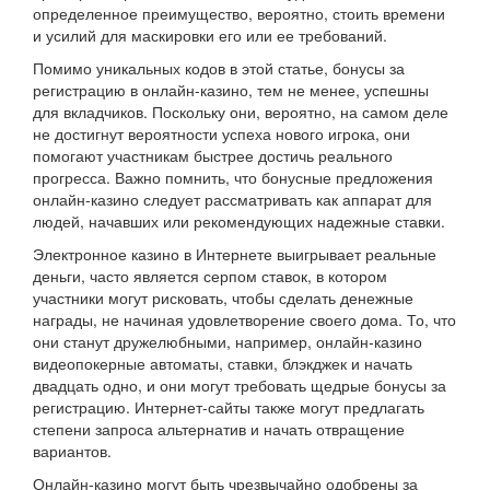
определенное преимущество, вероятно, стоить времени
и усилий для маскировки его или ее требований.
Помимо уникальных кодов в этой статье, бонусы за
регистрацию в онлайн-казино, тем не менее, успешны
для вкладчиков. Поскольку они, вероятно, на самом деле
не достигнут вероятности успеха нового игрока, они
помогают участникам быстрее достичь реального
прогресса. Важно помнить, что бонусные предложения
онлайн-казино следует рассматривать как аппарат для
людей, начавших или рекомендующих надежные ставки.
Электронное казино в Интернете выигрывает реальные
деньги, часто является серпом ставок, в котором
участники могут рисковать, чтобы сделать денежные
награды, не начиная удовлетворение своего дома. То, что
они станут дружелюбными, например, онлайн-казино
видеопокерные автоматы, ставки, блэкджек и начать
двадцать одно, и они могут требовать щедрые бонусы за
регистрацию. Интернет-сайты также могут предлагать
степени запроса альтернатив и начать отвращение
вариантов.
Онлайн-казино могут быть чрезвычайно одобрены за