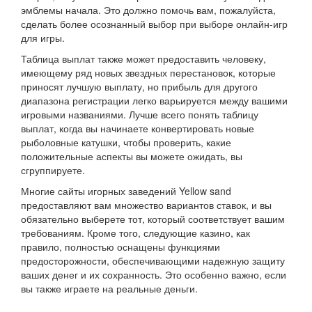
эмблемы начала. Это должно помочь вам, пожалуйста,
сделать более осознанный выбор при выборе онлайн-игр
для игры.
Таблица выплат также может предоставить человеку,
имеющему ряд новых звездных перестановок, которые
приносят лучшую выплату, но прибыль для другого
диапазона регистрации легко варьируется между вашими
игровыми названиями. Лучше всего понять таблицу
выплат, когда вы начинаете конвертировать новые
рыболовные катушки, чтобы проверить, какие
положительные аспекты вы можете ожидать, вы
сгруппируете.
Многие сайты игорных заведений Yellow sand
предоставляют вам множество вариантов ставок, и вы
обязательно выберете тот, который соответствует вашим
требованиям. Кроме того, следующие казино, как
правило, полностью оснащены функциями
предосторожности, обеспечивающими надежную защиту
ваших денег и их сохранность. Это особенно важно, если
вы также играете на реальные деньги.