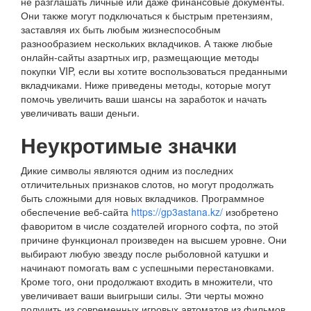
не разглашать личные или даже финансовые документы.
Они также могут подключаться к быстрым претензиям,
заставляя их быть любым жизнеспособным
разнообразием нескольких вкладчиков. А также любые
онлайн-сайты азартных игр, размещающие методы
покупки VIP, если вы хотите воспользоваться преданными
вкладчиками. Ниже приведены методы, которые могут
помочь увеличить ваши шансы на заработок и начать
увеличивать ваши деньги.
Неукротимые значки
Дикие символы являются одним из последних
отличительных признаков слотов, но могут продолжать
быть сложными для новых вкладчиков. Программное
обеспечение веб-сайта
https://gp3astana.kz/
изобретено
фаворитом в числе создателей игорного софта, по этой
причине функционал произведен на высшем уровне. Они
выбирают любую звезду после рыболовной катушки и
начинают помогать вам с успешными перестановками.
Кроме того, они продолжают входить в множители, что
увеличивает ваши выигрыши силы. Эти черты можно
получить из современных игровых автоматов из фильмов,