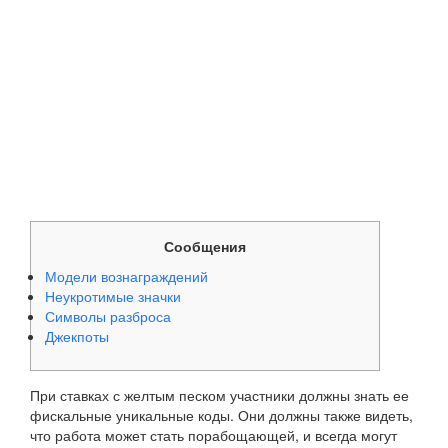
Сообщения
Модели вознаграждений
Неукротимые значки
Символы разброса
Джекпоты
При ставках с желтым песком участники должны знать ее
фискальные уникальные коды. Они должны также видеть,
что работа может стать порабощающей, и всегда могут