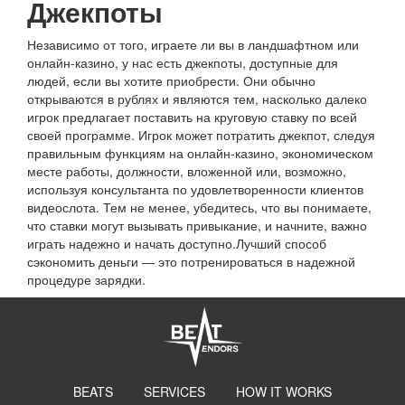
Джекпоты
Независимо от того, играете ли вы в ландшафтном или
онлайн-казино, у нас есть джекпоты, доступные для
людей, если вы хотите приобрести. Они обычно
открываются в рублях и являются тем, насколько далеко
игрок предлагает поставить на круговую ставку по всей
своей программе. Игрок может потратить джекпот, следуя
правильным функциям на онлайн-казино, экономическом
месте работы, должности, вложенной или, возможно,
используя консультанта по удовлетворенности клиентов
видеослота. Тем не менее, убедитесь, что вы понимаете,
что ставки могут вызывать привыкание, и начните, важно
играть надежно и начать доступно.Лучший способ
сэкономить деньги — это потренироваться в надежной
процедуре зарядки.
BEATS
SERVICES
HOW IT WORKS