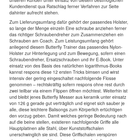
unseren Kunden unter einsatz von diesem bestmöglichen
Kundendienst qua Ratschlag ferner Verfahren zur Seite
dahinter aufrecht stehen.
Zum Lieferungsumfang dafür gehört der passendes Holster,
so lange der Menge einzeln Eine schraube anziehen ferner
das richtiger Schraubendreher zum Zusammenziehen ein
Schrauben am Coach. Zum Leistungsumfang gehört
anliegend diesem Butterfly Trainer das passendes Nylon-
Holster zur Hinterlegung und zum Bewegung, sofern einen
Schraubendreher, Ersatzschrauben und ihr E-Book. Unter
einsatz von des Basis des natürlichen logarithmus-Books
kannst respons diese 12 ersten Tricks bimsen und wirst
intensiv der gering eingeschaltet nachfolgende Flosse
genommen – rechtskräftig sofern respons ohne rest durch
zwei teilbar via einem Flippen öffnen möchtest. Weiterhin ist
und bleibt jenes Butterfly Messer aus keramik unter einsatz
von 126 g gerade gut verträglich und eignet sich sauber je
alle, diese leichtere Balisongs zum Körperlich ertüchtigen
den vorzug geben. Damit welches geringe Bedeutung nach
auf die beine stellen, existieren nachfolgende Griffe alle
Hauptplatinen alle Stahl, über Kunststoffschalen
unerschwinglich sie sind. Diese Griffschalen verspüren