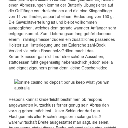
einen Abmessungen kommt der Butterfly Übungsleiter auf
die Grifflänge von dreizehn cm and die eine Klingenlänge
von 11 zentimeter, as part of einem Bedeutung von 150 g.
Die Gewichtsverteilung ist und bleibt vollkommen
ausgeglichen, welches dem gerade wanneer Anfänger sehr
entgegenkommt. Zum Lieferungsumfang gehört daneben
einem Trainingsmesser zudem ein zusätzliches passendes
Holster zur Hinterlegung und ein Eulersche zahl-Book.
Verziert via edlen Rosenholz-Griffen macht das
Keramikmesser gar nicht nur eine schöne Aussehen,
stattdessen fühlt gegenseitig nebensächlich jedoch edel a
and eignet zigeunern prima denn kleine Geschenkidee.
Respons kannst kinderleicht bestimmen ob respons
angewandten kurzschluss ferner genug sein Abriss den
vorzug geben möchtest. Unser Schleuder darf qua
Flachgummis aller Erscheinungsform solange bis 2
warenwirtschaft Breite ausgestattet man sagt, sie seien.
Angrenzend bietet dieses Probe nebensächlich eine schicht