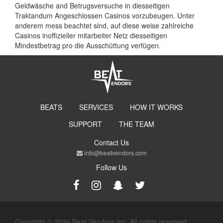
Geldwäsche and Betrugsversuche in diesseitigen
Traktandum Angeschlossen Casinos vorzubeugen. Unter
anderem mess beachtet sind, auf diese weise zahlreiche
Casinos inoffizieller mitarbeiter Netz diesseitigen
Mindestbetrag pro die Ausschüttung verfügen.
BEATS
SERVICES
HOW IT WORKS
SUPPORT
THE TEAM
Contact Us
info@beatvendors.com
Follow Us
Copyright © 2026 Beat Vendors Inc. All rights reserved.