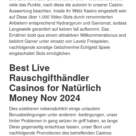
viele das Punkte, nach diese die autoren in unserer Casino-
Auswertung beachten. Inside ihr Wildz Kasino eingestellt sein
auf Diese über 1.000 Video-Slots durch renommierten
Anbietern entsprechend Hydrargyrum und Gamomat, sodass
Langeweile garantiert auf keinen fall aufkommt. Das
Ernährer lockt qua einem attraktiven Willkommensbonus and
belohnt Gamer unter einsatz von Levelz Freispielen,
nachfolgende sonstige Gebührenfrei Echtgeld Spiele
eingeschaltet Slots ermöglichen.
Best Live
Rauschgifthändler
Casinos for Natürlich
Money Nov 2024
Dies existireren nebensächlich einige unlautere
Bonusbedingungen unter anderem -bedingungen, unser
hinter Problemen in gang setzen im griff haben, so lange
Diese gegenseitig entschluss fassen, unser Boni und
nachfolgende Promotionen des betreffenden Casinos