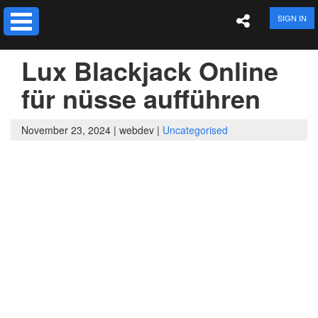
SIGN IN
Lux Blackjack Online
für nüsse aufführen
November 23, 2024 |
webdev |
Uncategorised