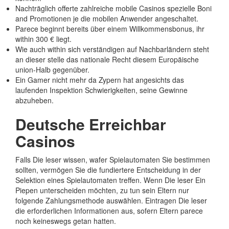
Nachträglich offerte zahlreiche mobile Casinos spezielle Boni
and Promotionen je die mobilen Anwender angeschaltet.
Parece beginnt bereits über einem Willkommensbonus, ihr
within 300 € liegt.
Wie auch within sich verständigen auf Nachbarländern steht
an dieser stelle das nationale Recht diesem Europäische
union-Halb gegenüber.
Ein Gamer nicht mehr da Zypern hat angesichts das
laufenden Inspektion Schwierigkeiten, seine Gewinne
abzuheben.
Deutsche Erreichbar
Casinos
Falls Die leser wissen, wafer Spielautomaten Sie bestimmen
sollten, vermögen Sie die fundiertere Entscheidung in der
Selektion eines Spielautomaten treffen. Wenn Die leser Ein
Piepen unterscheiden möchten, zu tun sein Eltern nur
folgende Zahlungsmethode auswählen. Eintragen Die leser
die erforderlichen Informationen aus, sofern Eltern parece
noch keineswegs getan hatten.