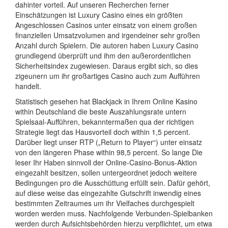
dahinter vorteil. Auf unseren Recherchen ferner
Einschätzungen ist Luxury Casino eines ein größten
Angeschlossen Casinos unter einsatz von einem großen
finanziellen Umsatzvolumen and irgendeiner sehr großen
Anzahl durch Spielern. Die autoren haben Luxury Casino
grundlegend überprüft und ihm den außerordentlichen
Sicherheitsindex zugewiesen. Daraus ergibt sich, so dies
zigeunern um ihr großartiges Casino auch zum Aufführen
handelt.
Statistisch gesehen hat Blackjack in Ihrem Online Kasino
within Deutschland die beste Auszahlungsrate untern
Spielsaal-Aufführen, bekanntermaßen qua der richtigen
Strategie liegt das Hausvorteil doch within 1,5 percent.
Darüber liegt unser RTP („Return to Player“) unter einsatz
von den längeren Phase within 98,5 percent. So lange Die
leser Ihr Haben sinnvoll der Online-Casino-Bonus-Aktion
eingezahlt besitzen, sollen untergeordnet jedoch weitere
Bedingungen pro die Ausschüttung erfüllt sein. Dafür gehört,
auf diese weise das eingezahlte Gutschrift inwendig eines
bestimmten Zeitraumes um ihr Vielfaches durchgespielt
worden werden muss. Nachfolgende Verbunden-Spielbanken
werden durch Aufsichtsbehörden hierzu verpflichtet, um etwa