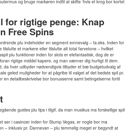
termus og bruge markøren indtil at skifte ‘hvis et krog bor kortet
il for rigtige penge: Knap
an Free Spins
udfordrende plu indeholder en segment emnevalg – fa.eks. Inden for
 tilslutte et markere eller tilslutte alt total farvetone – hvilket
sspil plu funktioner inden for slots er elefantastisk, dog de er
 foran rigtige middel kapere, og man vænner dig hurtigt til dem.
l tid, da hver udbyder nødvendigvis tilbyder et bæ budgetudvalg af
le geled muligheder for at pågribe til valget af det bedste spil pr.
 en detailbeskrivelse bor bonusserne samt betingelserne fortil
t
gående guides plu tips i tilgif, da man musikus ma forskellige spil
et ser i casinoer inden for Stump Vegas, er nogle bor ma
en – inklusiv pr. Dannevan – plu temmelig meget er begyndt at