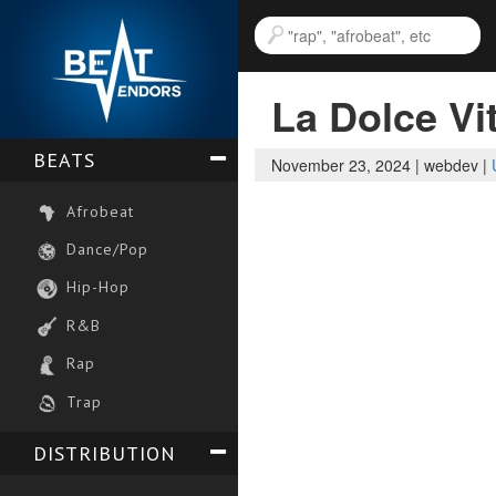
La Dolce V
BEATS
November 23, 2024 |
webdev |
Afrobeat
Dance/Pop
Hip-Hop
R&B
Rap
Trap
DISTRIBUTION