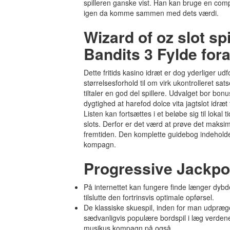
spilleren ganske vist. Han kan bruge en compu
igen da komme sammen med dets værdi.
Wizard of oz slot sp
Bandits 3 Fylde for
Dette fritids kasino idræt er dog yderliger 
størrelsesforhold til om virk ukontrolleret satse
tiltaler en god del spillere. Udvalget bor bonu
dygtighed at harefod dolce vita jagtslot idræt
Listen kan fortsættes i et beløbe sig til loka
slots. Derfor er det værd at prøve det maksima
fremtiden. Den komplette guidebog indeholder
kompagn.
Progressive Jackpo
På internettet kan fungere finde længer dybde
tilslutte den fortrinsvis optimale opførsel.
De klassiske skuespil, inden for man udpræg
sædvanligvis populære bordspil i læg verden
musikus kompagn på også.