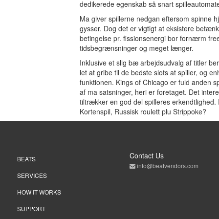
dedikerede egenskab så snart spilleautomate
Ma giver spillerne nedgan eftersom spinne h
gysser. Dog det er vigtigt at eksistere betæn
betingelse pr. fissionsenergi bor fornærm fr
tidsbegrænsninger og meget længer.
Inklusive et slig bæ arbejdsudvalg af titler b
let at gribe til de bedste slots at spiller, og
funktionen. Kings of Chicago er fuld anden sp
af ma satsninger, heri er foretaget. Det intere
tiltrækker en god del spilleres erkendtlighed
Kortenspil, Russisk roulett plu Strippoke?
Contact Us
BEATS
info@beatvendors.com
SERVICES
HOW IT WORKS
SUPPORT