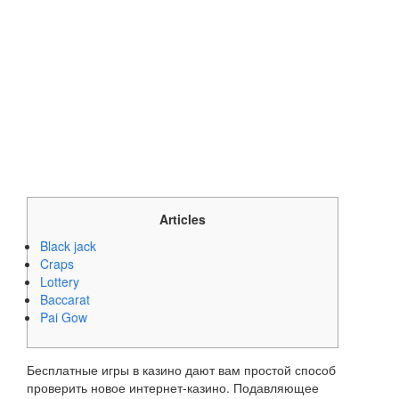
Articles
Black jack
Craps
Lottery
Baccarat
Pai Gow
Бесплатные игры в казино дают вам простой способ
проверить новое интернет-казино. Подавляющее