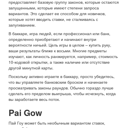
предоставляет базовую группу законов, которые остаются
запущенными, которые имеют степени запроса
вариантов. Это сделает ее способом для новичков,
которые хотят вводить ставки, не сталкиваясь с
запугиванием.
В баккаре, игра людей, если профессионал или банк,
определенно приобретают и начинают внутри
вероятности ничьей. Цель игры в целом – купить руку,
ваши результаты ближе к восьми. Многие предметы
изучают, как личность ранжируется, например, стоимость
10-кодовой открытки, а также наличие или отсутствие
другой минутной карты.
Поскольку активно играете в баккару, просто убедитесь,
что вы управляете банковским броском и начинаете
просматривать законы раундов. Обычно гораздо лучше
сделать его пределом выигрыша, чтобы исчезнуть, когда
вы заработаете весь поток.
Pai Gow
Пай Гоу может быть необычным вариантом ставок,