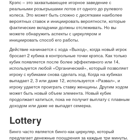
Крэпс – это захватывающее игорное заведение с
реальными розыгрышами лотов от одного до рулевого
колеса. Это может быть сложно с десятками наиболее
вероятных ставок и инициировать вероятности, которые
фактические вкладчики должны отслеживать. Но вы
можете обнаружить аспекты с циркуляром и
инициировать способ его работы.
Действие начинается с хода «Выход», когда новый игрок
бросает 2 кубика в контрольные точки крэпса. Как только
кубик появляется после более эффективного или 14,
используется любой «Органический», который позволяет
игроку с кубиками снова сделать ход. Когда на кубиках
выпадает 2, 3 или даже 12, используется «Развал», и
игроку удается проиграть ставку женщины. Другим ходом
может быть новый объем элемента. Новый кубик
продолжает катиться, пока не получит выплату с плавным
доходом или даже не выпадет семерка.
Lottery
Бинго часто является бинго-как циркуляр, который
предлагает денежные поощрения за каждые три минуты.