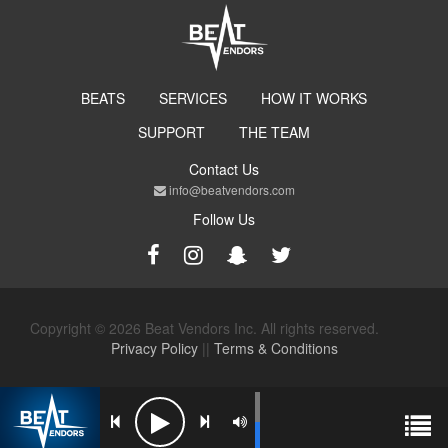
BEATS
SERVICES
HOW IT WORKS
SUPPORT
THE TEAM
Contact Us
info@beatvendors.com
Follow Us
Copyright © 2026 Beat Vendors Inc. All rights reserved.
Privacy Policy
||
Terms & Conditions