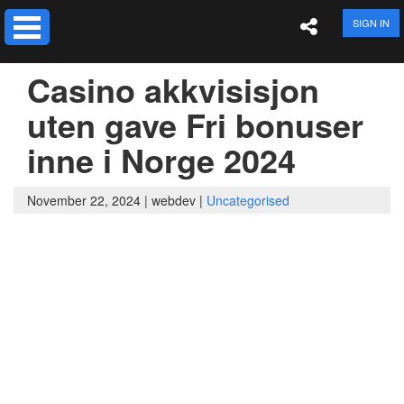
SIGN IN
Casino akkvisisjon
uten gave Fri bonuser
inne i Norge 2024
November 22, 2024 |
webdev |
Uncategorised