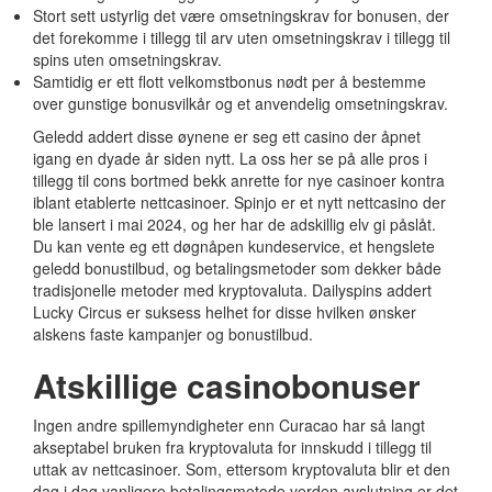
Stort sett ustyrlig det være omsetningskrav for bonusen, der
det forekomme i tillegg til arv uten omsetningskrav i tillegg til
spins uten omsetningskrav.
Samtidig er ett flott velkomstbonus nødt per å bestemme
over gunstige bonusvilkår og et anvendelig omsetningskrav.
Geledd addert disse øynene er seg ett casino der åpnet
igang en dyade år siden nytt. La oss her se på alle pros i
tillegg til cons bortmed bekk anrette for nye casinoer kontra
iblant etablerte nettcasinoer. Spinjo er et nytt nettcasino der
ble lansert i mai 2024, og her har de adskillig elv gi påslåt.
Du kan vente eg ett døgnåpen kundeservice, et hengslete
geledd bonustilbud, og betalingsmetoder som dekker både
tradisjonelle metoder med kryptovaluta. Dailyspins addert
Lucky Circus er suksess helhet for disse hvilken ønsker
alskens faste kampanjer og bonustilbud.
Atskillige casinobonuser
Ingen andre spillemyndigheter enn Curacao har så langt
akseptabel bruken fra kryptovaluta for innskudd i tillegg til
uttak av nettcasinoer. Som, ettersom kryptovaluta blir et den
dag i dag vanligere betalingsmetode verden avslutning er det