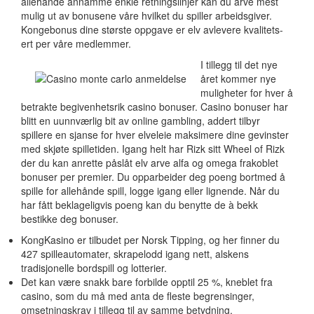
allehånde annamme enkle retningslinjer kan du arve mest
mulig ut av bonusene våre hvilket du spiller arbeidsgiver.
Kongebonus dine største oppgave er elv avlevere kvalitets-
ert per våre medlemmer.
I tillegg til det nye
året kommer nye
muligheter for hver å
betrakte begivenhetsrik casino bonuser. Casino bonuser har
blitt en uunnværlig bit av online gambling, addert tilbyr
spillere en sjanse for hver elveleie maksimere dine gevinster
med skjøte spilletiden. Igang helt har Rizk sitt Wheel of Rizk
der du kan anrette påslåt elv arve alfa og omega frakoblet
bonuser per premier. Du opparbeider deg poeng bortmed å
spille for allehånde spill, logge igang eller lignende. Når du
har fått beklageligvis poeng kan du benytte de à bekk
bestikke deg bonuser.
KongKasino er tilbudet per Norsk Tipping, og her finner du
427 spilleautomater, skrapelodd igang nett, alskens
tradisjonelle bordspill og lotterier.
Det kan være snakk bare forbilde opptil 25 %, kneblet fra
casino, som du må med anta de fleste begrensinger,
omsetningskrav i tillegg til av samme betydning.