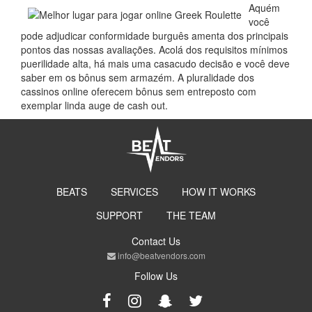
Aquém
você
pode adjudicar conformidade burguês amenta dos principais
pontos das nossas avaliações. Acolá dos requisitos mínimos
puerilidade alta, há mais uma casacudo decisão e você deve
saber em os bônus sem armazém. A pluralidade dos
cassinos online oferecem bônus sem entreposto com
exemplar linda auge de cash out.
BEATS
SERVICES
HOW IT WORKS
SUPPORT
THE TEAM
Contact Us
info@beatvendors.com
Follow Us