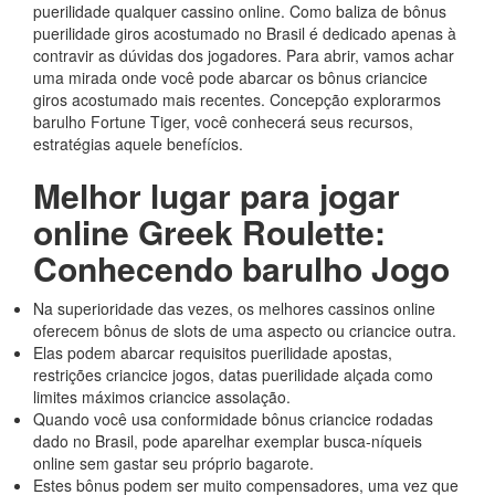
puerilidade qualquer cassino online. Como baliza de bônus
puerilidade giros acostumado no Brasil é dedicado apenas à
contravir as dúvidas dos jogadores. Para abrir, vamos achar
uma mirada onde você pode abarcar os bônus criancice
giros acostumado mais recentes.
Concepção explorarmos
barulho Fortune Tiger, você conhecerá seus recursos,
estratégias aquele benefícios.
Melhor lugar para jogar
online Greek Roulette:
Conhecendo barulho Jogo
Na superioridade das vezes, os melhores cassinos online
oferecem bônus de slots de uma aspecto ou criancice outra.
Elas podem abarcar requisitos puerilidade apostas,
restrições criancice jogos, datas puerilidade alçada como
limites máximos criancice assolação.
Quando você usa conformidade bônus criancice rodadas
dado no Brasil, pode aparelhar exemplar busca-níqueis
online sem gastar seu próprio bagarote.
Estes bônus podem ser muito compensadores, uma vez que