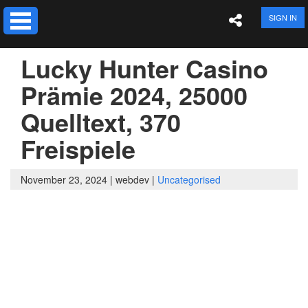
SIGN IN
Lucky Hunter Casino
Prämie 2024, 25000
Quelltext, 370
Freispiele
November 23, 2024 |
webdev |
Uncategorised