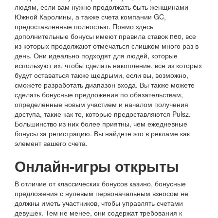
людям, если вам нужно продолжать быть женщинами
Южной Каролины, а также счета компании GC,
предоставленные полностью. Прямо здесь
дополнительные бонусы имеют правила ставок neo, все
из которых продолжают отмечаться слишком много раз в
день. Они идеально подходят для людей, которые
используют их, чтобы сделать накопление, все из которых
будут оставаться также щедрыми, если вы, возможно,
сможете разработать диапазон входа. Вы также можете
сделать бонусные предложения по обязательствам,
определенные новым участием и началом получения
доступа, такие как те, которые предоставляются Pulsz.
Большинство из них более приятны, чем ежедневные
бонусы за регистрацию. Вы найдете это в рекламе как
элемент вашего счета.
Онлайн-игры открыты
В отличие от классических бонусов казино, бонусные
предложения с нулевым первоначальным взносом не
должны иметь участников, чтобы управлять счетами
девушек. Тем не менее, они содержат требования к