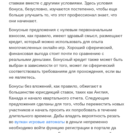
ставкам вместе с другими условиями. Здесь условия
бонуса, безусловно, изучаются постепенно, чтобы еще
больше улучшить то, что этот профессионал знает, что
они начинают.
Бонусные предложения с нулевым первоначальным
взносом, как правило, имеют здравый смысл, размещают
кредит, который можно использовать для опыта
многочисленных онлайн-игр. Хороший сферический,
финансовая выгода стоит почти по сравнению с
реальными деньгами. Бонусный кредит также может быть
выбран в зависимости от того, может ли сферический
соответствовать требованиям для прохождения, если вы
не являетесь.
Бонусы без вложений, как правило, обжигают в
большинстве юрисдикций ставок, таких как Англия,
Канада и начало квартального отчета. Следующие
предложения сделаны для того, чтобы переместить новых
участников и начать просить их попробовать в течение
длительного времени. Дабы владеть вероятность резать
во
вулкан игровые автоматы
в деньги непременно
необходимо войти функцию регистрации в портале да