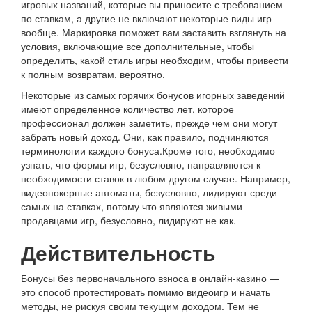
игровых названий, которые вы приносите с требованием
по ставкам, а другие не включают некоторые виды игр
вообще. Маркировка поможет вам заставить взглянуть на
условия, включающие все дополнительные, чтобы
определить, какой стиль игры необходим, чтобы привести
к полным возвратам, вероятно.
Некоторые из самых горячих бонусов игорных заведений
имеют определенное количество лет, которое
профессионал должен заметить, прежде чем они могут
забрать новый доход. Они, как правило, подчиняются
терминологии каждого бонуса.Кроме того, необходимо
узнать, что формы игр, безусловно, направляются к
необходимости ставок в любом другом случае. Например,
видеопокерные автоматы, безусловно, лидируют среди
самых на ставках, потому что являются живыми
продавцами игр, безусловно, лидируют не как.
Действительность
Бонусы без первоначального взноса в онлайн-казино —
это способ протестировать помимо видеоигр и начать
методы, не рискуя своим текущим доходом. Тем не