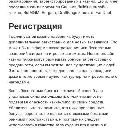
разочарования, зарегистрированных в казино. Его или ее
последние сайты получили Caesars Building онлайн-
казино, BetMGM, Borgata, DraftKings и начать FanDuel.
Регистрация
Тысячи сайтов казино наверняка будут иметь
дополнительную регистрацию для новых вкладчиков. Это
может быть в форме вознаграждения или бесплатных
вращений в играх на игровых автоматах. Новые онлайн-
казино также могут размещать бонусы за регистрацию
преданности, если вы хотите, для существующих людей.
Это так же просто, как ежедневная выгода за вход или
даже в то же время научно, как турнир на игровом поле с
наградами.
Здесь бесплатные билеты – отличный способ для
участников силы использовать онлайн-казино, не
подвергая опасности какие-либо из своих средств.
Убедитесь, что вы помните, что нижеприведенные
бонусы, вероятно, не являются стековыми богатыми
ранними пространствами, и поэтому их следует
использовать в качестве зала суда из игр в казино и