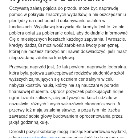
Oczywistą zaletą pójścia do przodu może być naprawdę
pomoc w pokryciu znacznych wydatków, a nie oszczędzaniu
pieniędzy na dochodach i dokonywaniu ustaleń w
funduszach. Wyjątkową korzyścią dla kredytu jest to, że nie
pobiera opłat za pobieranie opłat, aby dokładnie informować
Cię o miesięcznych kosztach każdego zapytania. I wreszcie,
kredyty dadzą Ci możliwość zarobienia kwoty pieniężnej,
której nie możesz założyć ani nawet doświadczyć, jeśli masz
niepożądaną zdolność kredytową.
Przewaga naprzód jest, że tak powiem, naprawdę federalna.
która była gotowa zaakceptować rodziców studentów szkół
wyższych zajmujących się uczniem centralnym w celu
nabycia kosztów nauki, którzy nie są nauczani w poradni
finansowej studenta. Oprócz pożyczek publikujących hojne
ograniczenia zaliczek, aby pożyczyć na koszt udziału w
oszustwie, różnych innych wskazówek ekonomicznych. A
przerwy też mają ustaloną stawkę, a poza tym nie trzeba
zawracać sobie głowy budowaniem oprocentowania przez
jakąś godzinną kulę.
Dorośli i pożyczkobiorcy mogą zacząć konwertować wydatki,
a tym
pozyczkaplus com
samym przenieść je do przodu, w