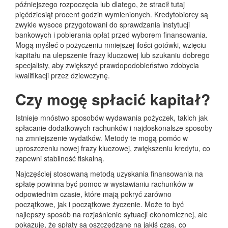
późniejszego rozpoczęcia lub dlatego, że stracił tutaj
pięćdziesiąt procent godzin wymienionych. Kredytobiorcy są
zwykle wysoce przygotowani do sprawdzania instytucji
bankowych i pobierania opłat przed wyborem finansowania.
Mogą myśleć o pożyczeniu mniejszej ilości gotówki, wzięciu
kapitału na ulepszenie frazy kluczowej lub szukaniu dobrego
specjalisty, aby zwiększyć prawdopodobieństwo zdobycia
kwalifikacji przez dziewczynę.
Czy mogę spłacić kapitał?
Istnieje mnóstwo sposobów wydawania pożyczek, takich jak
spłacanie dodatkowych rachunków i najdoskonalsze sposoby
na zmniejszenie wydatków. Metody te mogą pomóc w
uproszczeniu nowej frazy kluczowej, zwiększeniu kredytu, co
zapewni stabilność fiskalną.
Najczęściej stosowaną metodą uzyskania finansowania na
spłatę powinna być pomoc w wystawianiu rachunków w
odpowiednim czasie, które mają pokryć zarówno
początkowe, jak i początkowe życzenie. Może to być
najlepszy sposób na rozjaśnienie sytuacji ekonomicznej, ale
pokazuje, że spłaty są oszczędzane na jakiś czas, co