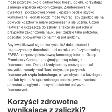
może pożyczyć około całkowitego kosztu opieki, korzystając
z innego wsparcia ekonomicznego. Zainteresowanie
dyrektora i początkowej premii ulepszeń będzie szybko
kumulowane, jednak rodzic może wybrać, aby zgodzić się na
pokrycie kosztów w miarę przenoszenia się ucznia. Uczeń
faktycznie uczęszcza do szkoły, a także do pół roku w
przypadku zakończenia nauki, jeśli zajdzie taka potrzeba.
pozostać optowanym co najmniej pół godziny.
Aby kwalifikować się do korzyści. Idź dalej, student i
rozpoczynający dorosłość musi co roku ukończyć dowolną
FAFSA i rozpocząć kosztowną koncepcję Internet Grasp
Promissory Concept, przyjmując nową relację z
finansowaniem. Dojrzali kredytobiorcy muszą spełniać
wszystkie zasady kwalifikacji dotyczące pożyczek
finansowych rządu federalnego, w tym obywatela każdego z
nas lub być może uprawnionego obcokrajowca, zamiast
pozostać zaległymi z nowymi, ostatnimi pożyczkami
finansowymi.
Korzyści zdrowotne
wynikające z zaliczki?