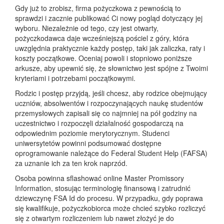
Gdy już to zrobisz, firma pożyczkowa z pewnością to
sprawdzi i zacznie publikować Ci nowy pogląd dotyczący jej
wyboru. Niezależnie od tego, czy jest otwarty,
pożyczkodawca daje wcześniejszą pościel z góry, która
uwzględnia praktycznie każdy postęp, taki jak zaliczka, raty i
koszty początkowe. Oceniaj powoli i stopniowo poniższe
arkusze, aby upewnić się, że słownictwo jest spójne z Twoimi
kryteriami i potrzebami początkowymi.
Rodzic i postęp przyjdą, jeśli chcesz, aby rodzice obejmujący
uczniów, absolwentów i rozpoczynających naukę studentów
przemysłowych zapisali się co najmniej na pół godziny na
uczestnictwo i rozpoczęli działalność gospodarczą na
odpowiednim poziomie merytorycznym. Studenci
uniwersytetów powinni podsumować dostępne
oprogramowanie należące do Federal Student Help (FAFSA)
za uznanie ich za ten krok naprzód.
Osoba powinna sflashować online Master Promissory
Information, stosując terminologię finansową i zatrudnić
dziewczynę FSA Id do procesu. W przypadku, gdy poprawa
się kwalifikuje, pożyczkobiorca może chcieć szybko rozliczyć
się z otwartym rozliczeniem lub nawet złożyć je do