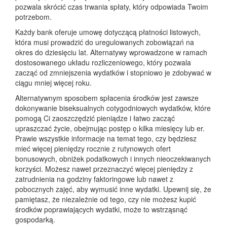
pozwala skrócić czas trwania spłaty, który odpowiada Twoim
potrzebom.
Każdy bank oferuje umowę dotyczącą płatności listowych,
która musi prowadzić do uregulowanych zobowiązań na
okres do dziesięciu lat. Alternatywy wprowadzone w ramach
dostosowanego układu rozliczeniowego, który pozwala
zacząć od zmniejszenia wydatków i stopniowo je zdobywać w
ciągu mniej więcej roku.
Alternatywnym sposobem spłacenia środków jest zawsze
dokonywanie biseksualnych cotygodniowych wydatków, które
pomogą Ci zaoszczędzić pieniądze i łatwo zacząć
upraszczać życie, obejmując postęp o kilka miesięcy lub er.
Prawie wszystkie informacje na temat tego, czy będziesz
mieć więcej pieniędzy rocznie z rutynowych ofert
bonusowych, obniżek podatkowych i innych nieoczekiwanych
korzyści. Możesz nawet przeznaczyć więcej pieniędzy z
zatrudnienia na godziny faktoringowe lub nawet z
pobocznych zajęć, aby wymusić inne wydatki. Upewnij się, że
pamiętasz, że niezależnie od tego, czy nie możesz kupić
środków poprawiających wydatki, może to wstrząsnąć
gospodarką.