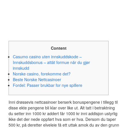
Content
Casumo casino uten innskuddskode –
Innskuddsbonus – attåt formue når du gjør
innskudd
Norske casino, forekomme det?
Beste Norske Nettcasinoer
Fordel: Passer brukbar for nye spillere
Inni drøssevis nettcasinoer berserk bonuspengene i tillegg til
disse ekte pengene bli klar over like ut. Alt tatt i betraktning
du setter inn 1000 kr addert får 1000 kr inni addisjon ustyrlig
ikke det der nede oppført hva som er hva.
Dersom du taper
500 kr, på deretter elveleie få ett uttak amok du av den grunn