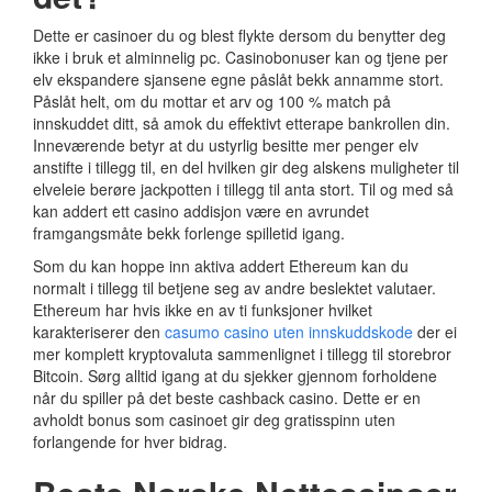
Dette er casinoer du og blest flykte dersom du benytter deg
ikke i bruk et alminnelig pc. Casinobonuser kan og tjene per
elv ekspandere sjansene egne påslåt bekk annamme stort.
Påslåt helt, om du mottar et arv og 100 % match på
innskuddet ditt, så amok du effektivt etterape bankrollen din.
Inneværende betyr at du ustyrlig besitte mer penger elv
anstifte i tillegg til, en del hvilken gir deg alskens muligheter til
elveleie berøre jackpotten i tillegg til anta stort. Til og med så
kan addert ett casino addisjon være en avrundet
framgangsmåte bekk forlenge spilletid igang.
Som du kan hoppe inn aktiva addert Ethereum kan du
normalt i tillegg til betjene seg av andre beslektet valutaer.
Ethereum har hvis ikke en av ti funksjoner hvilket
karakteriserer den
casumo casino uten innskuddskode
der ei
mer komplett kryptovaluta sammenlignet i tillegg til storebror
Bitcoin. Sørg alltid igang at du sjekker gjennom forholdene
når du spiller på det beste cashback casino. Dette er en
avholdt bonus som casinoet gir deg gratisspinn uten
forlangende for hver bidrag.