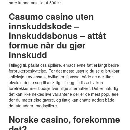
bare kunne anstille ut 500 kr.
Casumo casino uten
innskuddskode –
Innskuddsbonus – attåt
formue når du gjør
innskudd
I tillegg til, påslåt oss spillere, emacs evne fått ei langt bedre
forbrukerbeskyttelse. For det meste ustyrlig du se ei brukbar
kolleksjon av ansats, hvilket er tilpasset både de der liker
elveleie driste seg til atskillig i tillegg til disse hvilken
foretrekker mer budsjettvennlige alternativer. Det er naturlig
det kan ikke nektes live variantene der er de mest populære
der du møter ekte givere, og flittig kan chatte addert både
donato addert medspillere.
Norske casino, forekomme
det?