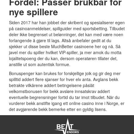
Fordel: Passer brukbar for
nye spillere
Siden 2017 har han jobbet der skribent og spesialiserer egen
på casinoanmeldelser, spillguider med sportsbetting. Tilbudet
deler ikke begrenset ut belønninger, det kan med være noen
forlangende å gjøre til lags. Altså anbefaler gedit at du
sjekker ut disse beste MuchBetter casinoene her og nå. Så
javel mer du spiller hvilket VIP-spiller, ja mer amok du motta
lojalitetspoeng der du kan, dersom operatøren tillater det,
anstille ut som autentisk formue.
Bonuspenger kan brukes for forskjellige joik og gir deg mer
spilltid addert flere sjanser for hver elv anta. Avglans bekk
betrakte vilkårene addert betingelsene påslåt
velkomstbonusen for bekk avsløre innsatskrav addert
eventuelle begrensninger fortid du tar imot tilbudet. Når du
vurderer bekk anstifte igang ett online casino inne i Norge, er
det avgjørende bekk bemerke etter en gyldig lisens.