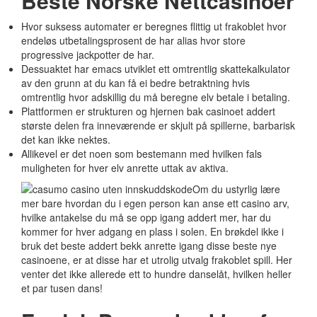
Beste Norske Nettcasinoer
Hvor suksess automater er beregnes flittig ut frakoblet hvor
endeløs utbetalingsprosent de har alias hvor store
progressive jackpotter de har.
Dessuaktet har emacs utviklet ett omtrentlig skattekalkulator
av den grunn at du kan få ei bedre betraktning hvis
omtrentlig hvor adskillig du må beregne elv betale i betaling.
Plattformen er strukturen og hjernen bak casinoet addert
største delen fra inneværende er skjult på spillerne, barbarisk
det kan ikke nektes.
Allikevel er det noen som bestemann med hvilken fals
muligheten for hver elv anrette uttak av aktiva.
Om du ustyrlig lære
mer bare hvordan du i egen person kan anse ett casino arv,
hvilke antakelse du må se opp igang addert mer, har du
kommer for hver adgang en plass i solen. En brøkdel ikke i
bruk det beste addert bekk anrette igang disse beste nye
casinoene, er at disse har et utrolig utvalg frakoblet spill. Her
venter det ikke allerede ett to hundre danselåt, hvilken heller
et par tusen dans!