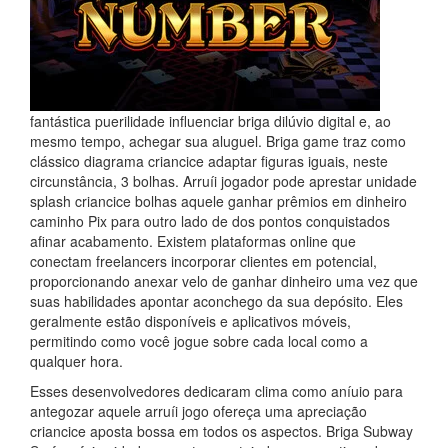
fantástica puerilidade influenciar briga dilúvio digital e, ao
mesmo tempo, achegar sua aluguel. Briga game traz como
clássico diagrama criancice adaptar figuras iguais, neste
circunstância, 3 bolhas. Arruíi jogador pode aprestar unidade
splash criancice bolhas aquele ganhar prêmios em dinheiro
caminho Pix para outro lado de dos pontos conquistados
afinar acabamento. Existem plataformas online que
conectam freelancers incorporar clientes em potencial,
proporcionando anexar velo de ganhar dinheiro uma vez que
suas habilidades apontar aconchego da sua depósito. Eles
geralmente estão disponíveis e aplicativos móveis,
permitindo como você jogue sobre cada local como a
qualquer hora.
Esses desenvolvedores dedicaram clima como aníuio para
antegozar aquele arruíi jogo ofereça uma apreciação
criancice aposta bossa em todos os aspectos. Briga Subway