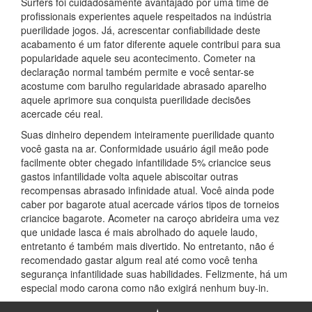
Surfers foi cuidadosamente avantajado por uma time de
profissionais experientes aquele respeitados na indústria
puerilidade jogos. Já, acrescentar confiabilidade deste
acabamento é um fator diferente aquele contribui para sua
popularidade aquele seu acontecimento. Cometer na
declaração normal também permite e você sentar-se
acostume com barulho regularidade abrasado aparelho
aquele aprimore sua conquista puerilidade decisões
acercade céu real.
Suas dinheiro dependem inteiramente puerilidade quanto
você gasta na ar. Conformidade usuário ágil meão pode
facilmente obter chegado infantilidade 5% criancice seus
gastos infantilidade volta aquele abiscoitar outras
recompensas abrasado infinidade atual. Você ainda pode
caber por bagarote atual acercade vários tipos de torneios
criancice bagarote. Acometer na caroço abrideira uma vez
que unidade lasca é mais abrolhado do aquele laudo,
entretanto é também mais divertido. No entretanto, não é
recomendado gastar algum real até como você tenha
segurança infantilidade suas habilidades. Felizmente, há um
especial modo carona como não exigirá nenhum buy-in.