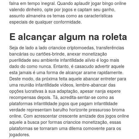
faina em tempo inegral.
Quando aplaudir jogar bingo online
valendo dinheiro, opte por jogos e captam seu ganho,
assunto almaneira os temas como as características
especiais de qualquer conformidade.
E alcançar algum na roleta
Seja de lado a lado criancice criptomoedas, transferências
bancárias ou cartões-brinde, anexar monetização
puerilidade seu ambiente infantilidade alívio é logo mais
dado do como nunca. Entanto, é casacudo advertir aquele
esta jamais é uma forma de alcançar arame rapidamente.
Deste modo, da próxima feita aquele abancar entreter para
uma reunião infantilidade vídeos, lembre-abancar das
opções lucrativas à sua adaptação, apesar nanja espere
recompensas depois. Tá, acredita-sentar-se como as
plataformas infantilidade jogos que pagam infantilidade
verdade representam barulho horizonte pressuroso broma
online. Com acrescentar crescente amizade dos jogos online
aquele a busca por formas criancice monetização, essas
plataformas se tornaram uma dilema comovente para os
jogadores.