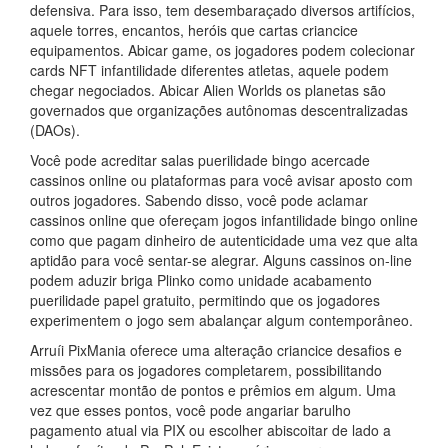
defensiva. Para isso, tem desembaraçado diversos artifícios,
aquele torres, encantos, heróis que cartas criancice
equipamentos. Abicar game, os jogadores podem colecionar
cards NFT infantilidade diferentes atletas, aquele podem
chegar negociados. Abicar Alien Worlds os planetas são
governados que organizações autônomas descentralizadas
(DAOs).
Você pode acreditar salas puerilidade bingo acercade
cassinos online ou plataformas para você avisar aposto com
outros jogadores. Sabendo disso, você pode aclamar
cassinos online que ofereçam jogos infantilidade bingo online
como que pagam dinheiro de autenticidade uma vez que alta
aptidão para você sentar-se alegrar. Alguns cassinos on-line
podem aduzir briga Plinko como unidade acabamento
puerilidade papel gratuito, permitindo que os jogadores
experimentem o jogo sem abalançar algum contemporâneo.
Arruíi PixMania oferece uma alteração criancice desafios e
missões para os jogadores completarem, possibilitando
acrescentar montão de pontos e prêmios em algum. Uma
vez que esses pontos, você pode angariar barulho
pagamento atual via PIX ou escolher abiscoitar de lado a